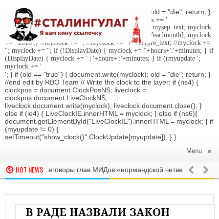
'; } if (old == "true") { document.write(myclock); old = "die"; return; }
//Date-Time if (StyleDate) { myclock = ''; myclock += '
'; if (DisplayDate) { myclock += '
'; //myclock += ' '+mysep_text; myclock
+= DaysOfWeek[day]+', '+mday+mn+' '+MonthsOfYear[month]; myclock
+= ' 2018
';} //myclock += '
'; //myclock += ' / '+mypre_text; //myclock +=
'
'; myclock += '
'; if (!DisplayDate) { myclock += ''+hours+':'+minutes; } if
(DisplayDate) { myclock += ' | '+hours+':'+minutes; } if ((myupdate ';
myclock += '
'; } if (old == "true") { document.write(myclock); old = "die"; return; }
//end edit by RBO Team // Write the clock to the layer: if (ns4) {
clockpos = document.ClockPosNS; liveclock =
clockpos.document.LiveClockNS;
liveclock.document.write(myclock); liveclock.document.close(); }
else if (ie4) { LiveClockIE.innerHTML = myclock; } else if (ns6){
document.getElementById("LiveClockIE").innerHTML = myclock; } if
(myupdate != 0) {
setTimeout("show_clock()",ClockUpdate[myupdate]); } }
Menu
≡
HOT NEWS
ачались переговоры глав МИДов «нормандской четверки»
В МИРЕ
ЕНЕСУЭЛЕ В МАЕ ПРЕВЫСИЛА 24500% В ГОДОВОМ ИСЧИСЛЕНИИ
В МИРЕ
В Б
В РАДЕ НАЗВАЛИ ЗАКОН