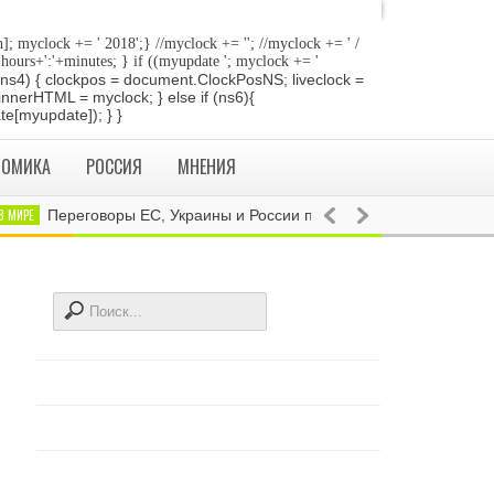
]; myclock += ' 2018
';} //myclock += '
'; //myclock += ' /
+hours+':'+minutes; } if ((myupdate '; myclock += '
 if (ns4) { clockpos = document.ClockPosNS; liveclock =
innerHTML = myclock; } else if (ns6){
e[myupdate]); } }
НОМИКА
РОССИЯ
МНЕНИЯ
МИРЕ
Переговоры ЕС, Украины и России по газу пройдут 17 июля