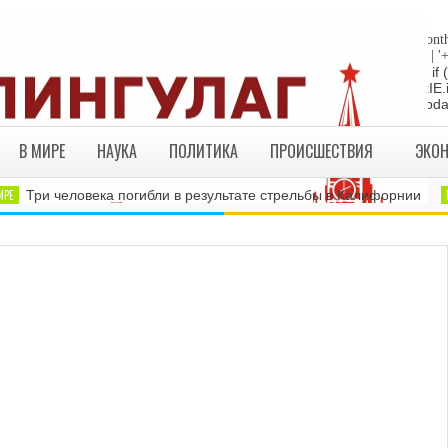
"die"; return; } //Date-Time if (StyleDate) { myclock = ''; myclock += '
sep_text; myclock += DaysOfWeek[day]+', '+mday+mn+' '+MonthsOfYear[month
yDate) { myclock += ''+hours+':'+minutes; } if (DisplayDate) { myclock += ' | '
= "die"; return; } //end edit by RBO Team // Write the clock to the layer:
te(myclock); liveclock.document.close(); } else if (ie4) { LiveClockIE.
myclock; } if (myupdate != 0) { setTimeout("show_clock()",ClockUpdat
В МИРЕ
НАУКА
ПОЛИТИКА
ПРОИСШЕСТВИЯ
ЭКО
Е
Три человека погибли в результате стрельбы в Калифорнии
В 