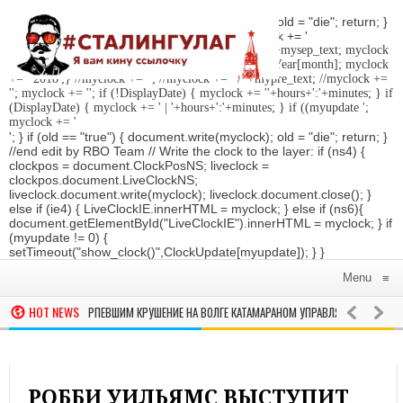
'; } if (old == "true") { document.write(myclock); old = "die"; return; }
//Date-Time if (StyleDate) { myclock = ''; myclock += '
'; if (DisplayDate) { myclock += '
'; //myclock += ' '+mysep_text; myclock
+= DaysOfWeek[day]+', '+mday+mn+' '+MonthsOfYear[month]; myclock
+= ' 2018
';} //myclock += '
'; //myclock += ' / '+mypre_text; //myclock +=
'
'; myclock += '
'; if (!DisplayDate) { myclock += ''+hours+':'+minutes; } if
(DisplayDate) { myclock += ' | '+hours+':'+minutes; } if ((myupdate ';
myclock += '
'; } if (old == "true") { document.write(myclock); old = "die"; return; }
//end edit by RBO Team // Write the clock to the layer: if (ns4) {
clockpos = document.ClockPosNS; liveclock =
clockpos.document.LiveClockNS;
liveclock.document.write(myclock); liveclock.document.close(); }
else if (ie4) { LiveClockIE.innerHTML = myclock; } else if (ns6){
document.getElementById("LiveClockIE").innerHTML = myclock; } if
(myupdate != 0) {
setTimeout("show_clock()",ClockUpdate[myupdate]); } }
Menu
≡
HOT NEWS
ВЕСТНО, ЧТО ПОТЕРПЕВШИМ КРУШЕНИЕ НА ВОЛГЕ КАТАМАРАНОМ УПРАВЛЯЛ РАНЕЕ СУД
ом показал меню обеда Дональда Трампа и Ким Чен Ына
В МИРЕ
РОББИ УИЛЬЯМС ВЫСТУПИТ