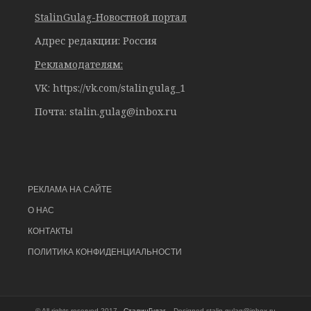
StalinGulag-Новостной портал
Адрес редакции: Россия
Рекламодателям:
VK: https://vk.com/stalingulag_1
Почта:
stalin.gulag@inbox.ru
РЕКЛАМА НА САЙТЕ
О НАС
КОНТАКТЫ
ПОЛИТИКА КОНФИДЕНЦИАЛЬНОСТИ
© All rights reserved 2017 -
СталинГулаг
. Designed
stalin.gulag@inbox.ru