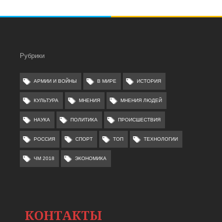
Рубрики
АРМИИ И ВОЙНЫ
В МИРЕ
ИСТОРИЯ
КУЛЬТУРА
МНЕНИЯ
МНЕНИЯ ЛЮДЕЙ
НАУКА
ПОЛИТИКА
ПРОИСШЕСТВИЯ
РОССИЯ
СПОРТ
ТОП
ТЕХНОЛОГИИ
ЧМ 2018
ЭКОНОМИКА
КОНТАКТЫ