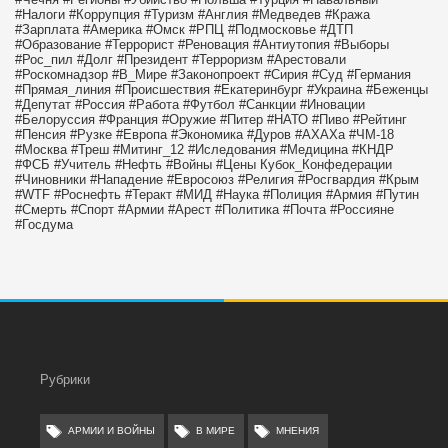
#Налоги
#Коррупция
#Туризм
#Англия
#Медведев
#Кража
#Зарплата
#Америка
#Омск
#РПЦ
#Подмосковье
#ДТП
#Образование
#Террорист
#Реновация
#Антиутопия
#Выборы
#Рос_пил
#Долг
#Президент
#Терроризм
#Арестовали
#Роскомнадзор
#В_Мире
#Законопроект
#Сирия
#Суд
#Германия
#Прямая_линия
#Происшествия
#Екатеринбург
#Украина
#Беженцы
#Депутат
#Россия
#Работа
#Футбол
#Санкции
#Иновации
#Белоруссия
#Франция
#Оружие
#Питер
#НАТО
#Пиво
#Рейтинг
#Пенсия
#Рузке
#Европа
#Экономика
#Дуров
#АХАХа
#ЧМ-18
#Москва
#Треш
#Митинг_12
#Иследования
#Медицина
#КНДР
#ФСБ
#Учитель
#Нефть
#Войны
#Цены
Кубок_Конфедерации
#Чиновники
#Нападение
#Евросоюз
#Религия
#Росгвардия
#Крым
#WTF
#Роснефть
#Теракт
#МИД
#Наука
#Полиция
#Армия
#Путин
#Смерть
#Спорт
#Армии
#Арест
#Политика
#Почта
#Россияне
#Госдума
Рубрики
АРМИИ И ВОЙНЫ
В МИРЕ
МНЕНИЯ