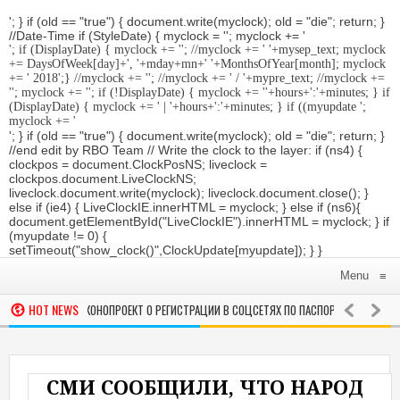
'; } if (old == "true") { document.write(myclock); old = "die"; return; }
//Date-Time if (StyleDate) { myclock = ''; myclock += '
'; if (DisplayDate) { myclock += '
'; //myclock += ' '+mysep_text; myclock
+= DaysOfWeek[day]+', '+mday+mn+' '+MonthsOfYear[month]; myclock
+= ' 2018
';} //myclock += '
'; //myclock += ' / '+mypre_text; //myclock +=
'
'; myclock += '
'; if (!DisplayDate) { myclock += ''+hours+':'+minutes; } if
(DisplayDate) { myclock += ' | '+hours+':'+minutes; } if ((myupdate ';
myclock += '
'; } if (old == "true") { document.write(myclock); old = "die"; return; }
//end edit by RBO Team // Write the clock to the layer: if (ns4) {
clockpos = document.ClockPosNS; liveclock =
clockpos.document.LiveClockNS;
liveclock.document.write(myclock); liveclock.document.close(); }
else if (ie4) { LiveClockIE.innerHTML = myclock; } else if (ns6){
document.getElementById("LiveClockIE").innerHTML = myclock; } if
(myupdate != 0) {
setTimeout("show_clock()",ClockUpdate[myupdate]); } }
Menu
≡
HOT NEWS
 В ГОСДУМУ ЗАКОНОПРОЕКТ О РЕГИСТРАЦИИ В СОЦСЕТЯХ ПО ПАСПОРТУ
В МИР
ТА «УВОЛИЛИ» ПОСЛЕ НЕДЕЛИ РАБОТЫ В СУПЕРМАРКЕТЕ
РОССИЯ
Правител
СМИ СООБЩИЛИ, ЧТО НАРОД