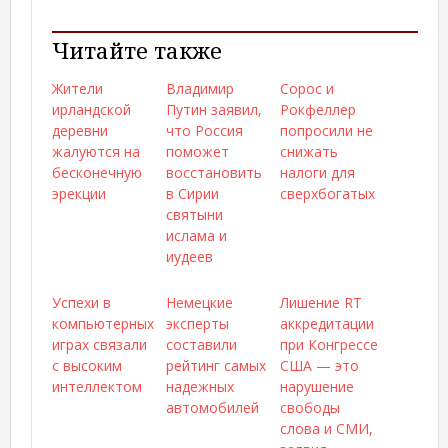
Читайте также
Жители
Владимир
Сорос и
ирландской
Путин заявил,
Рокфеллер
деревни
что Россия
попросили не
жалуются на
поможет
снижать
бесконечную
восстановить
налоги для
эрекции
в Сирии
сверхбогатых
святыни
ислама и
иудеев
Успехи в
Немецкие
Лишение RT
компьютерных
эксперты
аккредитации
играх связали
составили
при Конгрессе
с высоким
рейтинг самых
США — это
интеллектом
надежных
нарушение
автомобилей
свободы
слова и СМИ,