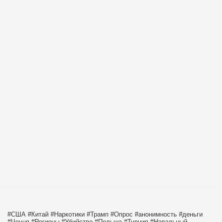
#США
#Китай
#Наркотики
#Трамп
#Опрос
#анонимность
#деньги
#Чечня
#Регионы
#Убийство
#Польша
#Турция
#Навальный