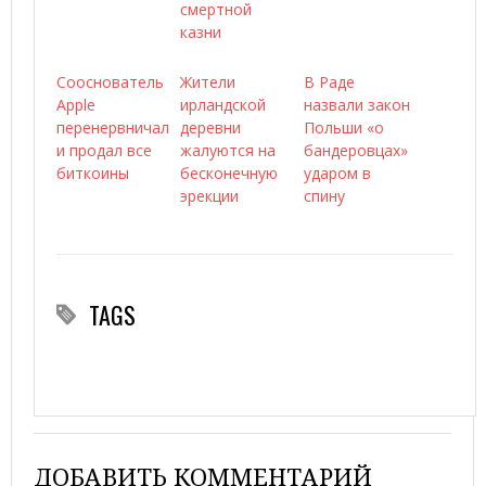
смертной
казни
Сооснователь
Жители
В Раде
Apple
ирландской
назвали закон
перенервничал
деревни
Польши «о
и продал все
жалуются на
бандеровцах»
биткоины
бесконечную
ударом в
эрекции
спину
TAGS
ДОБАВИТЬ КОММЕНТАРИЙ