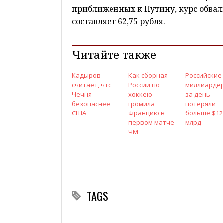
приближенных к Путину, курс обвали
составляет 62,75 рубля.
Читайте также
Кадыров
Как сборная
Российские
считает, что
России по
миллиарде
Чечня
хоккею
за день
безопаснее
громила
потеряли
США
Францию в
больше $12
первом матче
млрд
ЧМ
TAGS