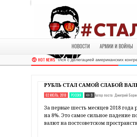
'; } if (old == "true") { document.write(myclock); old = 
'; if (DisplayDate) { myclock += '
'; //myclock += ' '+my
'+mypre_text; //myclock += '
'; myclock += '
'; if (!Displa
'; } if (old == "true") { document.write(myclock); old 
clockpos.document.LiveClockNS; liveclock.document.wri
document.getElementById("LiveClockIE").innerHTML = 
НОВОСТИ
АРМИИ И ВОЙНЫ
HOT NEWS
РЕ
Глава МИД РФ встретился с делегацией американских конгресс
РУБЛЬ СТАЛ САМОЙ СЛАБОЙ ВА
Автор поста: Дмитрий Бори
02 ИЮЛЬ, 2018
РОССИЯ
9
За первые шесть месяцев 2018 года 
на 8%. Это самое сильное падение 
валют на постсоветском пространств