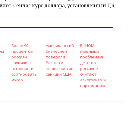
лся. Сейчас курс доллара, установленный ЦБ,
Более 90
Американский
ВЦИОМ:
ры
процентов
бизнесмен
главными
россиян
поверил в
проблемами
заявили о
Россию и
детства
готовности
пошел против
россияне
сортировать
санкций США
считают
мусор
алкоголизм и
наркоманию