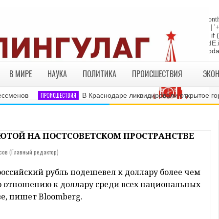
"die"; return; } //Date-Time if (StyleDate) { myclock = ''; myclock += '
sep_text; myclock += DaysOfWeek[day]+', '+mday+mn+' '+MonthsOfYear[month
yDate) { myclock += ''+hours+':'+minutes; } if (DisplayDate) { myclock += ' | '
= "die"; return; } //end edit by RBO Team // Write the clock to the layer:
te(myclock); liveclock.document.close(); } else if (ie4) { LiveClockIE.
myclock; } if (myupdate != 0) { setTimeout("show_clock()",ClockUpdat
В МИРЕ
НАУКА
ПОЛИТИКА
ПРОИСШЕСТВИЯ
ЭКО
менов
ПРОИСШЕСТВИЯ
В Краснодаре ликвидировали открытое горен
ЛЮТОЙ НА ПОСТСОВЕТСКОМ ПРОСТРАНСТВЕ
сов (Главный редактор)
российский рубль подешевел к доллару более чем
по отношению к доллару среди всех национальных
е, пишет Bloomberg.