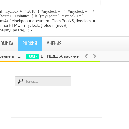
]; myclock += ' 2018
';} //myclock += '
'; //myclock += ' /
+hours+':'+minutes; } if ((myupdate '; myclock += '
 if (ns4) { clockpos = document.ClockPosNS; liveclock =
innerHTML = myclock; } else if (ns6){
e[myupdate]); } }
НОМИКА
РОССИЯ
МНЕНИЯ
ие в ТЦ
РОССИЯ
В ГИБДД объяснили необходимость поправок в з