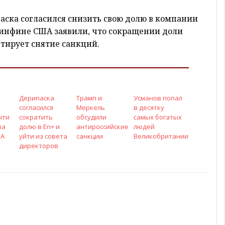
паска согласился снизить свою долю в компании
 Минфине США заявили, что сокращении доли
нтирует снятие санкций.
Дерипаска
Трамп и
Усманов попал
согласился
Меркель
в десятку
чти
сократить
обсудили
самых богатых
за
долю в En+ и
антироссийские
людей
ША
уйти из совета
санкции
Великобритании
директоров