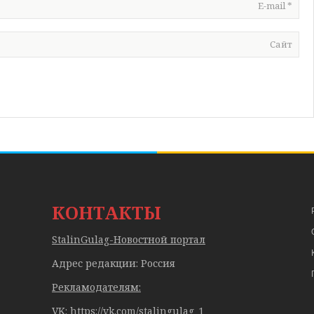
E-mail
*
Сайт
КОНТАКТЫ
StalinGulag-Новостной портал
Адрес редакции: Россия
Рекламодателям:
VK: https://vk.com/stalingulag_1