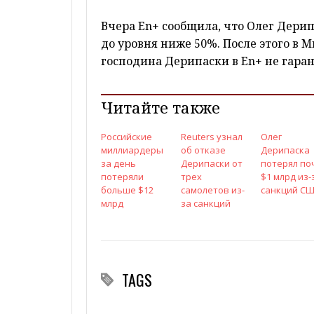
Вчера En+ сообщила, что Олег Дери
до уровня ниже 50%. После этого в
господина Дерипаски в En+ не гара
Читайте также
Российские
Reuters узнал
Олег
миллиардеры
об отказе
Дерипаска
за день
Дерипаски от
потерял по
потеряли
трех
$1 млрд из-
больше $12
самолетов из-
санкций С
млрд
за санкций
TAGS