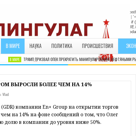
"die"; return; } //Date-Time if (StyleDate) { myclock = ''; myclock += '
sep_text; myclock += DaysOfWeek[day]+', '+mday+mn+' '+MonthsOfYear[month
yDate) { myclock += ''+hours+':'+minutes; } if (DisplayDate) { myclock += ' | '
= "die"; return; } //end edit by RBO Team // Write the clock to the layer:
te(myclock); liveclock.document.close(); } else if (ie4) { LiveClockIE.
myclock; } if (myupdate != 0) { setTimeout("show_clock()",ClockUpdat
В МИРЕ
НАУКА
ПОЛИТИКА
ПРОИСШЕСТВИЯ
ЭКО
ТРАМП ПРИЗВАЛ ОПЕК ПРЕКРАТИТЬ МАНИПУЛИРОВАНИЕ НЕФТЯНЫМИ РЫНК
В МИРЕ
ОМ ВЫРОСЛИ БОЛЕЕ ЧЕМ НА 14%
: Vlad
(GDR) компании En+ Group на открытии торгов
чем на 14% на фоне сообщений о том, что Олег
ою долю в компании до уровня ниже 50%.