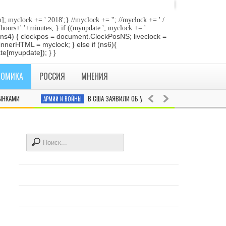
]; myclock += ' 2018
';} //myclock += '
'; //myclock += ' /
+hours+':'+minutes; } if ((myupdate '; myclock += '
 if (ns4) { clockpos = document.ClockPosNS; liveclock =
innerHTML = myclock; } else if (ns6){
e[myupdate]); } }
НОМИКА
РОССИЯ
МНЕНИЯ
АМИ
В США ЗАЯВИЛИ ОБ УСПЕШНЫХ ИСПЫТАНИЯХ УПРАВЛЯЕМ
АРМИИ И ВОЙНЫ