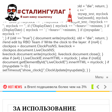
'; } if (old == "true") { document.write(myclock); old = "die"; return; }
//Date-Time if (StyleDate) { myclock = ''; myclock += '
'; if (DisplayDate) { myclock += '
'; //myclock += ' '+mysep_text; myclock
+= DaysOfWeek[day]+', '+mday+mn+' '+MonthsOfYear[month]; myclock
+= ' 2018
';} //myclock += '
'; //myclock += ' / '+mypre_text; //myclock +=
'
'; myclock += '
'; if (!DisplayDate) { myclock += ''+hours+':'+minutes; } if
(DisplayDate) { myclock += ' | '+hours+':'+minutes; } if ((myupdate ';
myclock += '
'; } if (old == "true") { document.write(myclock); old = "die"; return; }
//end edit by RBO Team // Write the clock to the layer: if (ns4) {
clockpos = document.ClockPosNS; liveclock =
clockpos.document.LiveClockNS;
liveclock.document.write(myclock); liveclock.document.close(); }
else if (ie4) { LiveClockIE.innerHTML = myclock; } else if (ns6){
document.getElementById("LiveClockIE").innerHTML = myclock; } if
(myupdate != 0) {
setTimeout("show_clock()",ClockUpdate[myupdate]); } }
Menu
≡
HOT NEWS
WTI вслед за Brent подешевела более чем на 3%
В МИРЕ
Трамп 
рен пообщаться с Путиным во время матча финала ЧМ-2018
РО
ила 150 тыс. рублей пострадавшим от наводнения в Забайкалье
ЗА ИСПОЛЬЗОВАНИЕ