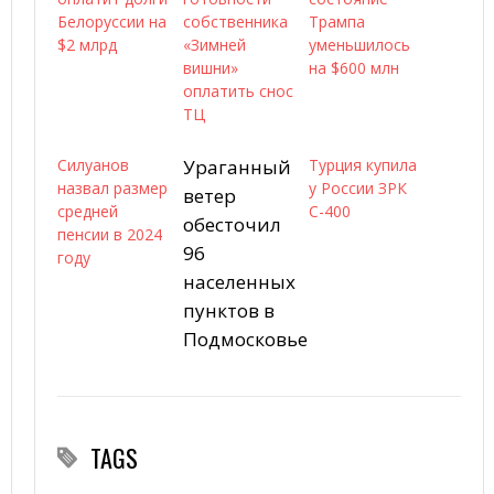
Белоруссии на
собственника
Трампа
$2 млрд
«Зимней
уменьшилось
вишни»
на $600 млн
оплатить снос
ТЦ
Силуанов
Ураганный
Турция купила
назвал размер
у России ЗРК
ветер
средней
С-400
обесточил
пенсии в 2024
96
году
населенных
пунктов в
Подмосковье
TAGS