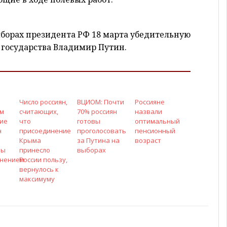
борах президента РФ 18 марта убедительную
 государства Владимир Путин.
Число россиян,
ВЦИОМ: Почти
Россияне
ам
считающих,
70% россиян
назвали
ие
что
готовы
оптимальный
н
присоединение
проголосовать
пенсионный
Крыма
за Путина на
возраст
ны
принесло
выборах
анением
России пользу,
вернулось к
максимуму