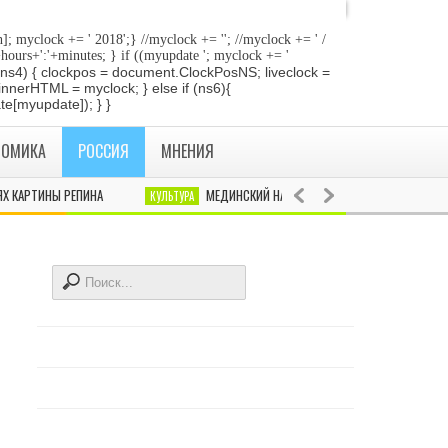
]; myclock += ' 2018
';} //myclock += '
'; //myclock += ' /
+hours+':'+minutes; } if ((myupdate '; myclock += '
 if (ns4) { clockpos = document.ClockPosNS; liveclock =
innerHTML = myclock; } else if (ns6){
e[myupdate]); } }
НОМИКА
РОССИЯ
МНЕНИЯ
АРТИНЫ РЕПИНА
МЕДИНСКИЙ НАЗВАЛ «НЕПРИЛИЧНЫМИ» ЖАЛОБЫ К
КУЛЬТУРА