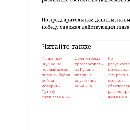
По предварительным данным, на вы
победу одержал действующий глава
Читайте также
По данным
Доля готовых
По
ВЦИОМ, за
проголосовать
результат
первый месяц
за Путина
исследован
после выборов
впервые
71% россия
рейтинг
опустилась
всерьёз
доверия к
ниже 70%
обеспокое
Путину
распростр
снизился на 7%
лжи в СМИ