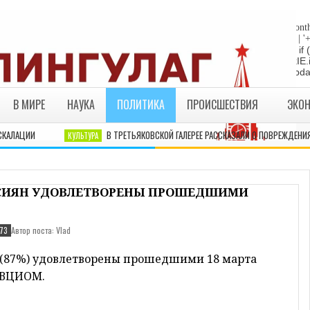
"die"; return; } //Date-Time if (StyleDate) { myclock = ''; myclock += '
sep_text; myclock += DaysOfWeek[day]+', '+mday+mn+' '+MonthsOfYear[month
yDate) { myclock += ''+hours+':'+minutes; } if (DisplayDate) { myclock += ' | '
= "die"; return; } //end edit by RBO Team // Write the clock to the layer:
te(myclock); liveclock.document.close(); } else if (ie4) { LiveClockIE.
myclock; } if (myupdate != 0) { setTimeout("show_clock()",ClockUpdat
В МИРЕ
НАУКА
ПОЛИТИКА
ПРОИСШЕСТВИЯ
ЭКО
АЦИИ
В ТРЕТЬЯКОВСКОЙ ГАЛЕРЕЕ РАССКАЗАЛИ О ПОВРЕЖДЕНИЯХ К
КУЛЬТУРА
ССИЯН УДОВЛЕТВОРЕНЫ ПРОШЕДШИМИ
Автор поста: Vlad
73
 (87%) удовлетворены прошедшими 18 марта
 ВЦИОМ.