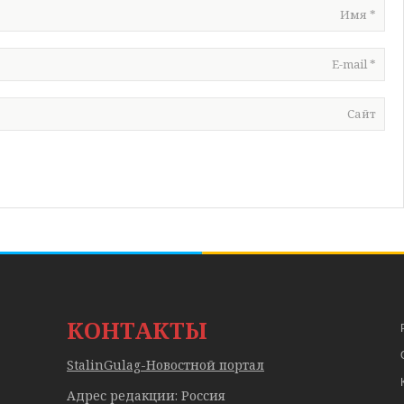
Имя
*
E-mail
*
Сайт
КОНТАКТЫ
StalinGulag-Новостной портал
Адрес редакции: Россия