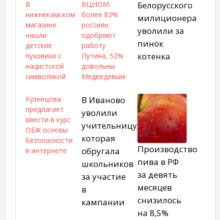
В
ВЦИОМ:
Белорусского
нижнекамском
более 83%
милиционера
магазине
россиян
уволили за
нашли
одобряют
пинок
детские
работу
котенка
пуховики с
Путина, 52%
нацистской
довольны
символикой
Медведевым
Кузнецова
В Иваново
предлагает
уволили
ввести в курс
учительницу,
ОБЖ основы
которая
безопасности
Производство
обругала
в интернете
пива в РФ
школьников
за девять
за участие
месяцев
в
снизилось
кампании
на 8,5%