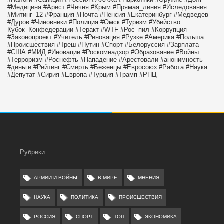
#Медицина
#Арест
#Чечня
#Крым
#Прямая_линия
#Иследования
#Митинг_12
#Франция
#Почта
#Пенсия
#Екатеринбург
#Медведев
#Дуров
#Чиновники
#Полиция
#Омск
#Туризм
#Убийство
Кубок_Конфедерации
#Теракт
#WTF
#Рос_пил
#Коррупция
#Законопроект
#Учитель
#Реновация
#Рузке
#Америка
#Польша
#Происшествия
#Треш
#Путин
#Спорт
#Белоруссия
#Зарплата
#США
#МИД
#Иновации
#Роскомнадзор
#Образование
#Войны
#Терроризм
#Роснефть
#Нападение
#Арестовали
#анонимность
#деньги
#Рейтинг
#Смерть
#Беженцы
#Евросоюз
#Работа
#Наука
#Депутат
#Сирия
#Европа
#Турция
#Трамп
#РПЦ
Рубрики
АРМИИ И ВОЙНЫ
В МИРЕ
МНЕНИЯ
НАУКА
ПОЛИТИКА
ПРОИСШЕСТВИЯ
РОССИЯ
СПОРТ
ТОП
ЭКОНОМИКА