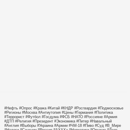
#Нефть
#Опрос
#Кража
#Китай
#КНДР
#Росгвардия
#Подмосковье
#Регионы
#Москва
#Антиутопия
#Цены
#Германия
#Политика
#Террорист
#Футбол
#Госдума
#ФСБ
#НАТО
#Россияне
#Армия
#ДТП
#Религия
#Президент
#Экономика
#Питер
#Навальный
#Англия
#Выборы
#Украина
#Армии
#ЧМ-18
#Пиво
#Суд
#В_Мире
#Налоги
#Санкции
#Россия
#АХАХа
#Наркотики
#Оружие
#Долг