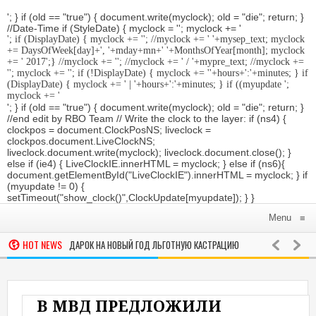
'; } if (old == "true") { document.write(myclock); old = "die"; return; }
//Date-Time if (StyleDate) { myclock = ''; myclock += '
'; if (DisplayDate) { myclock += '
'; //myclock += ' '+mysep_text; myclock
+= DaysOfWeek[day]+', '+mday+mn+' '+MonthsOfYear[month]; myclock
+= ' 2017
';} //myclock += '
'; //myclock += ' / '+mypre_text; //myclock +=
'
'; myclock += '
'; if (!DisplayDate) { myclock += ''+hours+':'+minutes; } if
(DisplayDate) { myclock += ' | '+hours+':'+minutes; } if ((myupdate ';
myclock += '
'; } if (old == "true") { document.write(myclock); old = "die"; return; }
//end edit by RBO Team // Write the clock to the layer: if (ns4) {
clockpos = document.ClockPosNS; liveclock =
clockpos.document.LiveClockNS;
liveclock.document.write(myclock); liveclock.document.close(); }
else if (ie4) { LiveClockIE.innerHTML = myclock; } else if (ns6){
document.getElementById("LiveClockIE").innerHTML = myclock; } if
(myupdate != 0) {
setTimeout("show_clock()",ClockUpdate[myupdate]); } }
Menu
≡
HOT NEWS
И ПОЛУЧАТ В ПОДАРОК НА НОВЫЙ ГОД ЛЬГОТНУЮ КАСТРАЦИЮ
МОСКО
РОССИЯ
ОНЧАЛСЯ ПОСЛЕ ОТКАЗА «СКОРОЙ» ПРИЕХАТЬ НА ВЫЗОВ
РОС
АРМИИ И ВОЙНЫ
В МВД ПРЕДЛОЖИЛИ