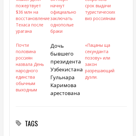
пожертвует
начнут
срок выдачи
$36 млн на
официально
туристических
восстановление
заключать
виз россиянам‍
Техаса после
однополые
урагана
браки
Почти
Дочь
«Пацаны ща
половина
секунданта
бывшего
россиян
позову» или
президента
назвала День
закон
Узбекистана
народного
разрешающий
Гульнара
единства
дуэли.
обычным
Каримова
выходным
арестована
TAGS