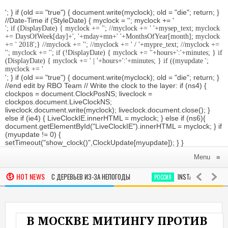
'; } if (old == "true") { document.write(myclock); old = "die"; return; }
//Date-Time if (StyleDate) { myclock = ''; myclock += '
'; if (DisplayDate) { myclock += '
'; //myclock += ' '+mysep_text; myclock
+= DaysOfWeek[day]+', '+mday+mn+' '+MonthsOfYear[month]; myclock
+= ' 2018
';} //myclock += '
'; //myclock += ' / '+mypre_text; //myclock +=
'
'; myclock += '
'; if (!DisplayDate) { myclock += ''+hours+':'+minutes; } if
(DisplayDate) { myclock += ' | '+hours+':'+minutes; } if ((myupdate ';
myclock += '
'; } if (old == "true") { document.write(myclock); old = "die"; return; }
//end edit by RBO Team // Write the clock to the layer: if (ns4) {
clockpos = document.ClockPosNS; liveclock =
clockpos.document.LiveClockNS;
liveclock.document.write(myclock); liveclock.document.close(); }
else if (ie4) { LiveClockIE.innerHTML = myclock; } else if (ns6){
document.getElementById("LiveClockIE").innerHTML = myclock; } if
(myupdate != 0) {
setTimeout("show_clock()",ClockUpdate[myupdate]); } }
Menu
≡
HOT NEWS
АЧАЛИ ПАДАТЬ С ДЕРЕВЬЕВ ИЗ-ЗА НЕПОГОДЫ
INSTAGRAM ЗАБЛОКИР
РОССИЯ
ЛЬНИЦЕ ГРОЗИТ 45 ЛЕТ ТЮРЬМЫ ЗА СЕКС С ДВУМЯ УЧЕНИКАМИ
В МОСКВЕ МИТИНГУ ПРОТИВ