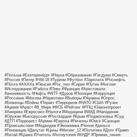
#Польша
#Екатеринбург
#Наука
#Образование
#Госдума
#Смерть
#Россия
#Питер
#ЧМ-18
#Туризм
#Футбол
#Зарплата
#Роснефть
#Почта
#АХАХа
#Пенсия
#Рос_пил
#Сирия
#Путин
#Англия
#Иследования
#Работа
#Пиво
#Франция
#Арестовали
#анонимность
#Нефть
#WTF
#Дуров
#Полиция
#Коррупция
#Россияне
#Москва
#Наркотики
#Выборы
#Украина
#Опрос
#Беженцы
#Войны
#Теракт
#Терроризм
#НАТО
#США
#Рузке
#Армия
#Арест
#В_Мире
#ФСБ
#Рейтинг
#РПЦ
#Законопроект
#Америка
#Евросоюз
#Налоги
#Медицина
#МИД
#Нападение
#Оружие
#Белоруссия
#Росгвардия
#Крым
#Подмосковье
#Суд
#ДТП
#Террорист
#Армии
#Европа
#Регионы
#Омск
#Санкции
#Происшествия
#Медведев
#Экономика
#Чечня
#деньги
#Реновация
#Депутат
#Цены
#Митинг_12
#Политика
#Долг
#Трамп
#Китай
#Кража
#Учитель
#Антиутопия
#КНДР
#Прямая_линия