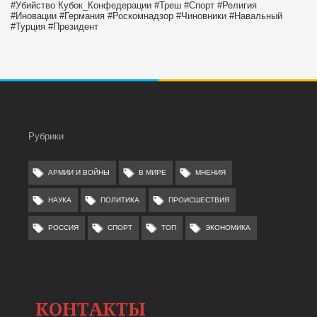
#Убийство
Кубок_Конфедерации
#Треш
#Спорт
#Религия
#Иновации
#Германия
#Роскомнадзор
#Чиновники
#Навальный
#Турция
#Президент
Рубрики
АРМИИ И ВОЙНЫ
В МИРЕ
МНЕНИЯ
НАУКА
ПОЛИТИКА
ПРОИСШЕСТВИЯ
РОССИЯ
СПОРТ
ТОП
ЭКОНОМИКА
КОНТАКТЫ