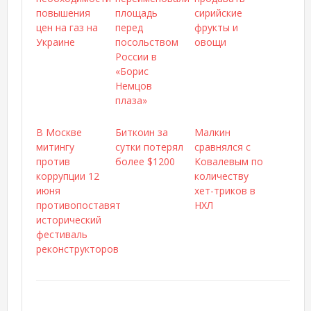
повышения
площадь
сирийские
цен на газ на
перед
фрукты и
Украине
посольством
овощи
России в
«Борис
Немцов
плаза»
В Москве
Биткоин за
Малкин
митингу
сутки потерял
сравнялся с
против
более $1200
Ковалевым по
коррупции 12
количеству
июня
хет-триков в
противопоставят
НХЛ
исторический
фестиваль
реконструкторов