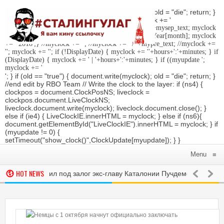
'; } if (old == "true") { document.write(myclock); old = "die"; return; }
//Date-Time if (StyleDate) { myclock = ''; myclock += '
'; if (DisplayDate) { myclock += '
'; //myclock += ' '+mysep_text; myclock
+= DaysOfWeek[day]+', '+mday+mn+' '+MonthsOfYear[month]; myclock
+= ' 2018
';} //myclock += '
'; //myclock += ' / '+mypre_text; //myclock +=
'
'; myclock += '
'; if (!DisplayDate) { myclock += ''+hours+':'+minutes; } if
(DisplayDate) { myclock += ' | '+hours+':'+minutes; } if ((myupdate ';
myclock += '
'; } if (old == "true") { document.write(myclock); old = "die"; return; }
//end edit by RBO Team // Write the clock to the layer: if (ns4) {
clockpos = document.ClockPosNS; liveclock =
clockpos.document.LiveClockNS;
liveclock.document.write(myclock); liveclock.document.close(); }
else if (ie4) { LiveClockIE.innerHTML = myclock; } else if (ns6){
document.getElementById("LiveClockIE").innerHTML = myclock; } if
(myupdate != 0) {
setTimeout("show_clock()",ClockUpdate[myupdate]); } }
Menu
≡
HOT NEWS
нии освободил под залог экс-главу Каталонии Пучдемона
В МИРЕ
МОРЕ СОЗДАНА ОПЕРГРУППА ДЛЯ БОРЬБЫ С «ПИРАТСТВОМ УКРАИНЫ»
МНЕНИЯ