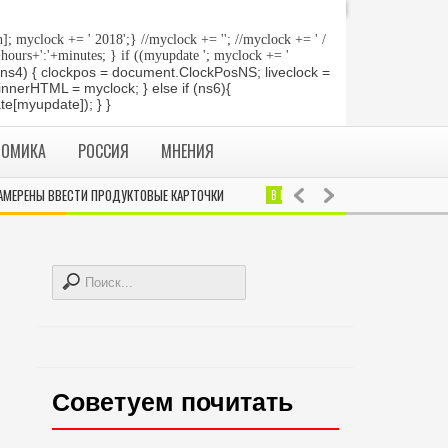
]; myclock += ' 2018
';} //myclock += '
'; //myclock += ' /
+hours+':'+minutes; } if ((myupdate '; myclock += '
 if (ns4) { clockpos = document.ClockPosNS; liveclock =
innerHTML = myclock; } else if (ns6){
e[myupdate]); } }
НОМИКА
РОССИЯ
МНЕНИЯ
РЕНЫ ВВЕСТИ ПРОДУКТОВЫЕ КАРТОЧКИ
В МИРЕ
Cуд в США постановил,
Советуем почитать