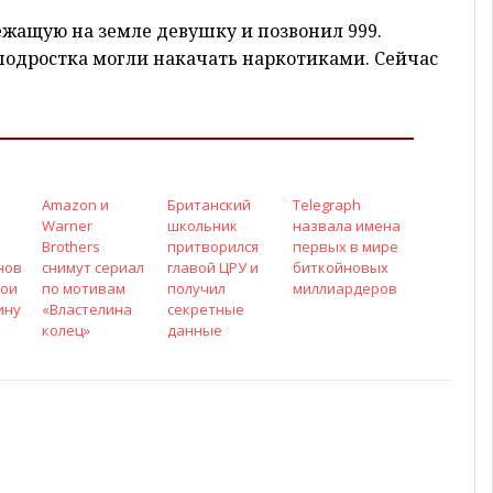
ежащую на земле девушку и позвонил 999.
подростка могли накачать наркотиками. Сейчас
Amazon и
Британский
Telegraph
Warner
школьник
назвала имена
Brothers
притворился
первых в мире
нов
снимут сериал
главой ЦРУ и
биткойновых
вои
по мотивам
получил
миллиардеров
ину
«Властелина
секретные
колец»
данные