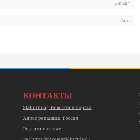
E-mail
*
Сайт
КОНТАКТЫ
StalinGulag-Новостной портал
Адрес редакции: Россия
Рекламодателям:
VK: https://vk.com/stalingulag_1