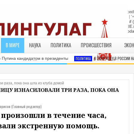
"die"; return; } //Date-Time if (StyleDate) { myclock = ''; myclock += '
sep_text; myclock += DaysOfWeek[day]+', '+mday+mn+' '+MonthsOfYear[month
yDate) { myclock += ''+hours+':'+minutes; } if (DisplayDate) { myclock += ' | '
= "die"; return; } //end edit by RBO Team // Write the clock to the layer:
te(myclock); liveclock.document.close(); } else if (ie4) { LiveClockIE.
myclock; } if (myupdate != 0) { setTimeout("show_clock()",ClockUpdat
В МИРЕ
НАУКА
ПОЛИТИКА
ПРОИСШЕСТВИЯ
ЭКО
В 2019 ГОДУ В РОССИИ НАМЕ
тина кандидатом в президенты
ПОЛИТИКА
ИЦУ ИЗНАСИЛОВАЛИ ТРИ РАЗА, ПОКА ОНА
Борисов (Главный редактор)
произошли в течение часа,
вали экстренную помощь.