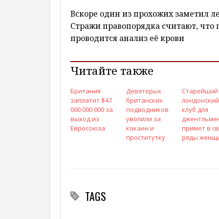
Вскоре один из прохожих заметил л
Стражи правопорядка считают, что 
проводится анализ её крови
Читайте также
Британия
Девятерых
Старейший
заплатит $47
британских
лондонский
000 000 000 за
подводников
клуб для
выход из
уволили за
джентльме
Евросоюза
кокаин и
примет в с
проститутку
ряды женщ
TAGS