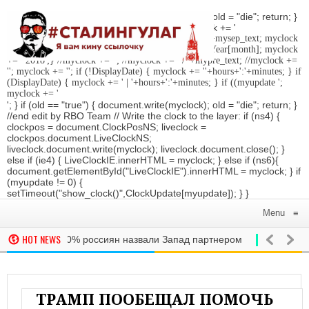
'; } if (old == "true") { document.write(myclock); old = "die"; return; }
//Date-Time if (StyleDate) { myclock = ''; myclock += '
'; if (DisplayDate) { myclock += '
'; //myclock += ' '+mysep_text; myclock
+= DaysOfWeek[day]+', '+mday+mn+' '+MonthsOfYear[month]; myclock
+= ' 2018
';} //myclock += '
'; //myclock += ' / '+mypre_text; //myclock +=
'
'; myclock += '
'; if (!DisplayDate) { myclock += ''+hours+':'+minutes; } if
(DisplayDate) { myclock += ' | '+hours+':'+minutes; } if ((myupdate ';
myclock += '
'; } if (old == "true") { document.write(myclock); old = "die"; return; }
//end edit by RBO Team // Write the clock to the layer: if (ns4) {
clockpos = document.ClockPosNS; liveclock =
clockpos.document.LiveClockNS;
liveclock.document.write(myclock); liveclock.document.close(); }
else if (ie4) { LiveClockIE.innerHTML = myclock; } else if (ns6){
document.getElementById("LiveClockIE").innerHTML = myclock; } if
(myupdate != 0) {
setTimeout("show_clock()",ClockUpdate[myupdate]); } }
Menu
≡
HOT NEWS
В СМОЛЕ
р»: более 60% россиян назвали Запад партнером
РОССИЯ
а Трампа в суд порноактрисы сняли обвинения
ПРОИСШЕСТВИЯ
В К
ТРАМП ПООБЕЩАЛ ПОМОЧЬ