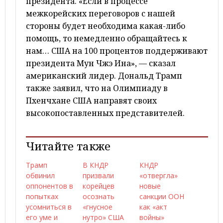
президента. «Если в процессе
межкорейских переговоров с нашей
стороны будет необходима какая-либо
помощь, то немедленно обращайтесь к
нам… США на 100 процентов поддерживают
президента Мун Чжэ Ина», — сказал
американский лидер. Дональд Трамп
также заявил, что на Олимпиаду в
Пхенчхане США направят своих
высокопоставленных представителей.
Читайте также
Трамп
В КНДР
КНДР
обвинил
призвали
«отвергла»
оппонентов в
корейцев
новые
попытках
осознать
санкции ООН
усомниться в
«гнусное
как «акт
его уме и
нутро» США
войны»