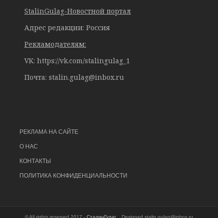
StalinGulag-Новостной портал
Адрес редакции: Россия
Рекламодателям:
VK: https://vk.com/stalingulag_1
Почта:
stalin.gulag@inbox.ru
РЕКЛАМА НА САЙТЕ
О НАС
КОНТАКТЫ
ПОЛИТИКА КОНФИДЕНЦИАЛЬНОСТИ
© All rights reserved 2017 -
СталинГулаг
. Designed
stalin.gulag@inbox.ru