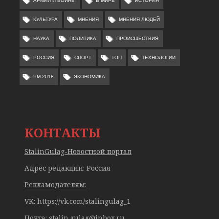
АРМИИ И ВОЙНЫ
В МИРЕ
ИСТОРИЯ
КУЛЬТУРА
МНЕНИЯ
МНЕНИЯ ЛЮДЕЙ
НАУКА
ПОЛИТИКА
ПРОИСШЕСТВИЯ
РОССИЯ
СПОРТ
ТОП
ТЕХНОЛОГИИ
ЧМ 2018
ЭКОНОМИКА
КОНТАКТЫ
StalinGulag-Новостной портал
Адрес редакции: Россия
Рекламодателям:
VK: https://vk.com/stalingulag_1
Почта:
stalin.gulag@inbox.ru