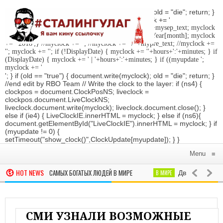
'; } if (old == "true") { document.write(myclock); old = "die"; return; }
//Date-Time if (StyleDate) { myclock = ''; myclock += '
'; if (DisplayDate) { myclock += '
'; //myclock += ' '+mysep_text; myclock
+= DaysOfWeek[day]+', '+mday+mn+' '+MonthsOfYear[month]; myclock
+= ' 2018
';} //myclock += '
'; //myclock += ' / '+mypre_text; //myclock +=
'
'; myclock += '
'; if (!DisplayDate) { myclock += ''+hours+':'+minutes; } if
(DisplayDate) { myclock += ' | '+hours+':'+minutes; } if ((myupdate ';
myclock += '
'; } if (old == "true") { document.write(myclock); old = "die"; return; }
//end edit by RBO Team // Write the clock to the layer: if (ns4) {
clockpos = document.ClockPosNS; liveclock =
clockpos.document.LiveClockNS;
liveclock.document.write(myclock); liveclock.document.close(); }
else if (ie4) { LiveClockIE.innerHTML = myclock; } else if (ns6){
document.getElementById("LiveClockIE").innerHTML = myclock; } if
(myupdate != 0) {
setTimeout("show_clock()",ClockUpdate[myupdate]); } }
Menu
≡
HOT NEWS
НОВИЛ РЕЙТИНГ САМЫХ БОГАТЫХ ЛЮДЕЙ В МИРЕ‍
В МИРЕ
Два российских
ших из-за ливней в Японии увеличилось до 70 человек
ПРОИСШЕСТ
СМИ УЗНАЛИ ВОЗМОЖНЫЕ