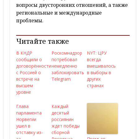
вопросы двусторонних отношений, а также
региональные и международные
проблемы.
Читайте также
В КНДР
Роскомнадзор
NYT: ЦРУ
сообщили о
потребовал
всегда
договорённости
немедленно
вмешивалось
с Россией о
заблокировать
в выборы в
встрече на
Telegram
других
высшем
странах
уровне
Глава
Каждый
парламента
десятый
Норвегии
россиянин
ушел в
ждет победы
отставку из-
сборной
за
России на
Премьер-