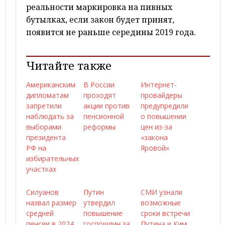
реальности маркировка на пивных
бутылках, если закон будет принят,
появится не раньше середины 2019 года.
Читайте также
Американским
В России
Интернет-
дипломатам
проходят
провайдеры
запретили
акции против
предупредили
наблюдать за
пенсионной
о повышении
выборами
реформы
цен из-за
президента
«закона
РФ на
Яровой»
избирательных
участках
Силуанов
Путин
СМИ узнали
назвал размер
утвердил
возможные
средней
повышение
сроки встречи
пенсии в 2024
госпошлин за
Путина и Ким