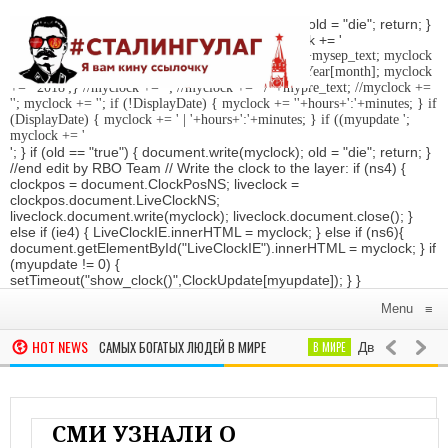
'; } if (old == "true") { document.write(myclock); old = "die"; return; }
//Date-Time if (StyleDate) { myclock = ''; myclock += '
'; if (DisplayDate) { myclock += '
'; //myclock += ' '+mysep_text; myclock
+= DaysOfWeek[day]+', '+mday+mn+' '+MonthsOfYear[month]; myclock
+= ' 2018
';} //myclock += '
'; //myclock += ' / '+mypre_text; //myclock +=
'
'; myclock += '
'; if (!DisplayDate) { myclock += ''+hours+':'+minutes; } if
(DisplayDate) { myclock += ' | '+hours+':'+minutes; } if ((myupdate ';
myclock += '
'; } if (old == "true") { document.write(myclock); old = "die"; return; }
//end edit by RBO Team // Write the clock to the layer: if (ns4) {
clockpos = document.ClockPosNS; liveclock =
clockpos.document.LiveClockNS;
liveclock.document.write(myclock); liveclock.document.close(); }
else if (ie4) { LiveClockIE.innerHTML = myclock; } else if (ns6){
document.getElementById("LiveClockIE").innerHTML = myclock; } if
(myupdate != 0) {
setTimeout("show_clock()",ClockUpdate[myupdate]); } }
Menu
≡
HOT NEWS
НОВИЛ РЕЙТИНГ САМЫХ БОГАТЫХ ЛЮДЕЙ В МИРЕ‍
В МИРЕ
Два российских
ших из-за ливней в Японии увеличилось до 70 человек
ПРОИСШЕСТ
СМИ УЗНАЛИ О