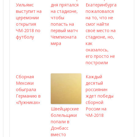
Уильямс
дня прятался
Екатеринбурга
выступит на
на стадионе,
пожаловался
церемонии
чтобы
на то, что не
открытия
попасть на
смог найти
ЧМ-2018 по
первый матч
своё место на
футболу
Чемпионата
стадионе, но,
мира
как
оказалось,
его просто не
построили
Сборная
Каждый
Мексики
десятый
обыграла
россиянин
Германию в
ждет победы
«Лужниках»
сборной
Швейцарские
России на
болельщики
ЧМ-2018
попали в
Донбасс
вместо