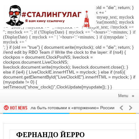
'; } if (old == "true") { document.write(myclock); old = "die"; return; }
//Date-Time if (StyleDate) { myclock = ''; myclock += '
'; if (DisplayDate) { myclock += '
'; //myclock += ' '+mysep_text; myclock
+= DaysOfWeek[day]+', '+mday+mn+' '+MonthsOfYear[month]; myclock
+= ' 2018
';} //myclock += '
'; //myclock += ' / '+mypre_text; //myclock +=
'
'; myclock += '
'; if (!DisplayDate) { myclock += ''+hours+':'+minutes; } if
(DisplayDate) { myclock += ' | '+hours+':'+minutes; } if ((myupdate ';
myclock += '
'; } if (old == "true") { document.write(myclock); old = "die"; return; }
//end edit by RBO Team // Write the clock to the layer: if (ns4) {
clockpos = document.ClockPosNS; liveclock =
clockpos.document.LiveClockNS;
liveclock.document.write(myclock); liveclock.document.close(); }
else if (ie4) { LiveClockIE.innerHTML = myclock; } else if (ns6){
document.getElementById("LiveClockIE").innerHTML = myclock; } if
(myupdate != 0) {
setTimeout("show_clock()",ClockUpdate[myupdate]); } }
Menu
≡
HOT NEWS
итвы призвала быть готовыми к «вторжению» России‍
РОССИЯ
Жит
сперты считают, что протестам Навального помешает удачная игр
де закрыта фан-зона ЧМ-2018 из-за наплыва фанатов
РОССИЯ
ФА
ФЕРНАНДО ЙЕРРО