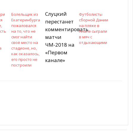
Слуцкий
три
Болельщик из
Футболисты
ся
Екатеринбурга
сборной Дании
перестанет
е,
пожаловался
на пляже в
комментировать
сть
на то, что не
Анапе сыграли
матчи
смог найти
в мяч с
своё место на
отдыхающими
ЧМ-2018 на
а
стадионе, но,
«Первом
как оказалось,
его просто не
канале»
построили