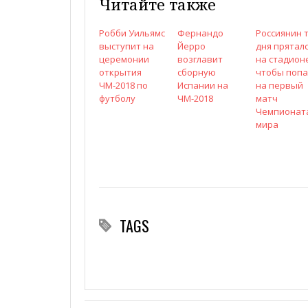
Читайте также
Робби Уильямс
Фернандо
Россиянин 
выступит на
Йерро
дня прятал
церемонии
возглавит
на стадион
открытия
сборную
чтобы попа
ЧМ-2018 по
Испании на
на первый
футболу
ЧМ-2018
матч
Чемпионат
мира
TAGS