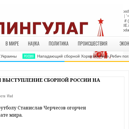
"die"; return; } //Date-Time if (StyleDate) { myclock = ''; myclock += '
sep_text; myclock += DaysOfWeek[day]+', '+mday+mn+' '+MonthsOfYear[month
yDate) { myclock += ''+hours+':'+minutes; } if (DisplayDate) { myclock += ' | '
= "die"; return; } //end edit by RBO Team // Write the clock to the layer:
te(myclock); liveclock.document.close(); } else if (ie4) { LiveClockIE.
myclock; } if (myupdate != 0) { setTimeout("show_clock()",ClockUpdat
В МИРЕ
НАУКА
ПОЛИТИКА
ПРОИСШЕСТВИЯ
ЭКО
раины
РОССИЯ
Нападающий сборной Хорватии Анте Ребич погасил
 ВЫСТУПЛЕНИЕ СБОРНОЙ РОССИИ НА
ста: Vlad
футболу Станислав Черчесов огорчен
ате мира.