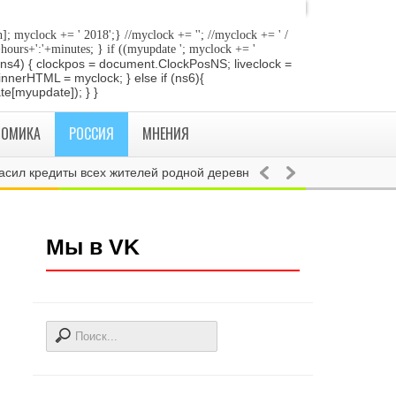
]; myclock += ' 2018
';} //myclock += '
'; //myclock += ' /
+hours+':'+minutes; } if ((myupdate '; myclock += '
 if (ns4) { clockpos = document.ClockPosNS; liveclock =
innerHTML = myclock; } else if (ns6){
e[myupdate]); } }
НОМИКА
РОССИЯ
МНЕНИЯ
 кредиты всех жителей родной деревни после ЧМ
РОССИЯ
Диего 
Мы в VK