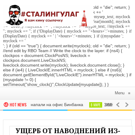
'; } if (old == "true") { document.write(myclock); old = "die"; return; }
//Date-Time if (StyleDate) { myclock = ''; myclock += '
'; if (DisplayDate) { myclock += '
'; //myclock += ' '+mysep_text; myclock
+= DaysOfWeek[day]+', '+mday+mn+' '+MonthsOfYear[month]; myclock
+= ' 2018
';} //myclock += '
'; //myclock += ' / '+mypre_text; //myclock +=
'
'; myclock += '
'; if (!DisplayDate) { myclock += ''+hours+':'+minutes; } if
(DisplayDate) { myclock += ' | '+hours+':'+minutes; } if ((myupdate ';
myclock += '
'; } if (old == "true") { document.write(myclock); old = "die"; return; }
//end edit by RBO Team // Write the clock to the layer: if (ns4) {
clockpos = document.ClockPosNS; liveclock =
clockpos.document.LiveClockNS;
liveclock.document.write(myclock); liveclock.document.close(); }
else if (ie4) { LiveClockIE.innerHTML = myclock; } else if (ns6){
document.getElementById("LiveClockIE").innerHTML = myclock; } if
(myupdate != 0) {
setTimeout("show_clock()",ClockUpdate[myupdate]); } }
Menu
≡
HOT NEWS
ЗИМНЯЯ ОЛИМПИАДА-
вере Москвы напали на офис Бинбанка
В МИРЕ
ГОСДУ
утина заявила в суде США о своей невиновности
ПОЛИТИКА
УЩЕРБ ОТ НАВОДНЕНИЙ ИЗ-