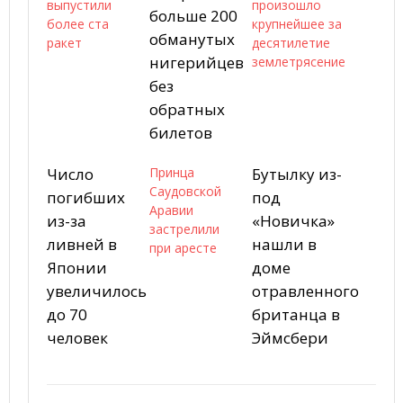
выпустили
произошло
больше 200
более ста
крупнейшее за
обманутых
ракет
десятилетие
нигерийцев
землетрясение
без
обратных
билетов
Число
Принца
Бутылку из-
Саудовской
погибших
под
Аравии
из-за
«Новичка»
застрелили
ливней в
нашли в
при аресте
Японии
доме
увеличилось
отравленного
до 70
британца в
человек
Эймсбери