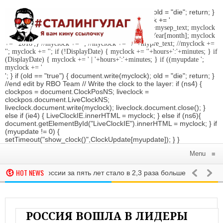
'; } if (old == "true") { document.write(myclock); old = "die"; return; }
//Date-Time if (StyleDate) { myclock = ''; myclock += '
'; if (DisplayDate) { myclock += '
'; //myclock += ' '+mysep_text; myclock
+= DaysOfWeek[day]+', '+mday+mn+' '+MonthsOfYear[month]; myclock
+= ' 2018
';} //myclock += '
'; //myclock += ' / '+mypre_text; //myclock +=
'
'; myclock += '
'; if (!DisplayDate) { myclock += ''+hours+':'+minutes; } if
(DisplayDate) { myclock += ' | '+hours+':'+minutes; } if ((myupdate ';
myclock += '
'; } if (old == "true") { document.write(myclock); old = "die"; return; }
//end edit by RBO Team // Write the clock to the layer: if (ns4) {
clockpos = document.ClockPosNS; liveclock =
clockpos.document.LiveClockNS;
liveclock.document.write(myclock); liveclock.document.close(); }
else if (ie4) { LiveClockIE.innerHTML = myclock; } else if (ns6){
document.getElementById("LiveClockIE").innerHTML = myclock; } if
(myupdate != 0) {
setTimeout("show_clock()",ClockUpdate[myupdate]); } }
Menu
≡
HOT NEWS
рением в России за пять лет стало в 2,3 раза больше
РОССИЯ
Тра
ило уголовное дело против матери смертельно больного ребенка, 
Д КЕМЕРОВО ИЗ-ЗА РАДИАЦИИ ЗАКРЫЛИ ЕДИНСТВЕННЫЙ ДЕТСКИЙ САД
РОССИЯ ВОШЛА В ЛИДЕРЫ