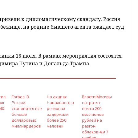
привели к дипломатическому скандалу. Россия
бежище, на родине бывшего агента ожидает суд
инки 16 июля. В рамках мероприятия состоятся
димира Путина и Дональда Трампа.
тил
Forbes: В
На акциях
Власти Москвы
олг
России
Навального в
потратят
40
становится все
регионах
почти 200
больше
задержали
миллионов
долларовых
более 250
рублей на
миллиардеров
человек
разгон
облаков 4 и 7
ноября