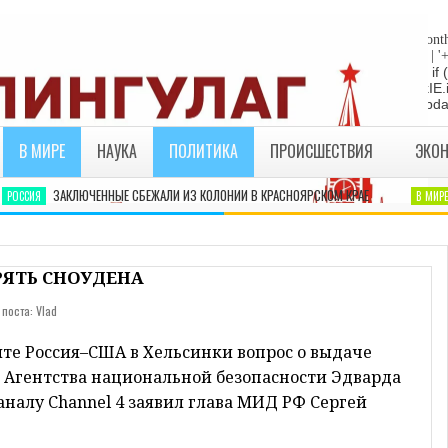
"die"; return; } //Date-Time if (StyleDate) { myclock = ''; myclock += '
sep_text; myclock += DaysOfWeek[day]+', '+mday+mn+' '+MonthsOfYear[month
yDate) { myclock += ''+hours+':'+minutes; } if (DisplayDate) { myclock += ' | '
= "die"; return; } //end edit by RBO Team // Write the clock to the layer:
te(myclock); liveclock.document.close(); } else if (ie4) { LiveClockIE.
myclock; } if (myupdate != 0) { setTimeout("show_clock()",ClockUpdat
В МИРЕ
НАУКА
ПОЛИТИКА
ПРОИСШЕСТВИЯ
ЭКО
ЗАКЛЮЧЕННЫЕ СБЕЖАЛИ ИЗ КОЛОНИИ В КРАСНОЯРСКОМ КРАЕ
Я
СИЯ
В МИРЕ
РЯТЬ СНОУДЕНА
 поста: Vlad
ите Россия–США в Хельсинки вопрос о выдаче
 Агентства национальной безопасности Эдварда
аналу Channel 4 заявил глава МИД РФ Сергей