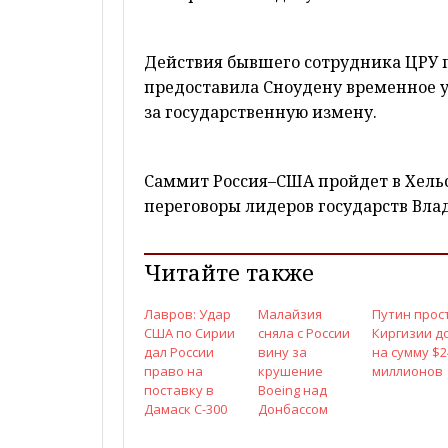
Действия бывшего сотрудника ЦРУ 
предоставила Сноудену временное у
за государственную измену.
Саммит Россия–США пройдет в Хельс
переговоры лидеров государств Вла
Читайте также
Лавров: Удар
Малайзия
Путин прос
США по Сирии
сняла с России
Киргизии д
дал России
вину за
на сумму $2
право на
крушение
миллионов
поставку в
Boeing над
Дамаск С-300
Донбассом