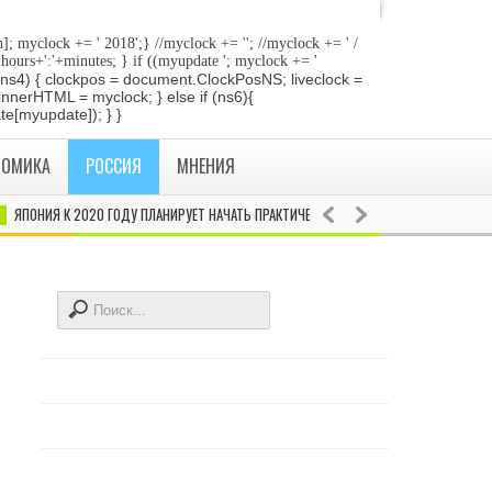
]; myclock += ' 2018
';} //myclock += '
'; //myclock += ' /
+hours+':'+minutes; } if ((myupdate '; myclock += '
 if (ns4) { clockpos = document.ClockPosNS; liveclock =
innerHTML = myclock; } else if (ns6){
e[myupdate]); } }
НОМИКА
РОССИЯ
МНЕНИЯ
ПОНИЯ К 2020 ГОДУ ПЛАНИРУЕТ НАЧАТЬ ПРАКТИЧЕСКОЕ ИСПОЛЬЗОВАНИЕ ЛЕТАЮЩИХ А