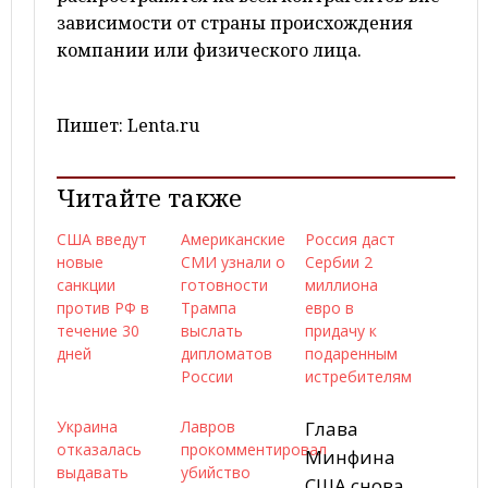
зависимости от страны происхождения
компании или физического лица.
Пишет: Lenta.ru
Читайте также
США введут
Американские
Россия даст
новые
СМИ узнали о
Сербии 2
санкции
готовности
миллиона
против РФ в
Трампа
евро в
течение 30
выслать
придачу к
дней
дипломатов
подаренным
России
истребителям
Украина
Лавров
Глава
отказалась
прокомментировал
Минфина
выдавать
убийство
США снова