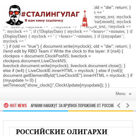
'; } if (old == "true") { document.write(myclock); old = "die"; return; }
//Date-Time if (StyleDate) { myclock = ''; myclock += '
'; if (DisplayDate) { myclock += '
'; //myclock += ' '+mysep_text; myclock
+= DaysOfWeek[day]+', '+mday+mn+' '+MonthsOfYear[month]; myclock
+= ' 2018
';} //myclock += '
'; //myclock += ' / '+mypre_text; //myclock +=
'
'; myclock += '
'; if (!DisplayDate) { myclock += ''+hours+':'+minutes; } if
(DisplayDate) { myclock += ' | '+hours+':'+minutes; } if ((myupdate ';
myclock += '
'; } if (old == "true") { document.write(myclock); old = "die"; return; }
//end edit by RBO Team // Write the clock to the layer: if (ns4) {
clockpos = document.ClockPosNS; liveclock =
clockpos.document.LiveClockNS;
liveclock.document.write(myclock); liveclock.document.close(); }
else if (ie4) { LiveClockIE.innerHTML = myclock; } else if (ns6){
document.getElementById("LiveClockIE").innerHTML = myclock; } if
(myupdate != 0) {
setTimeout("show_clock()",ClockUpdate[myupdate]); } }
Menu
≡
HOT NEWS
Й САУДОВСКОЙ АРАВИИ НАКАЖУТ ЗА КРУПНОЕ ПОРАЖЕНИЕ ОТ РОССИЙСКОЙ КОМАНДЫ
УРГЕ ИЗБИЛИ ФАНАТОВ-ГЕЕВ ИЗ ФРАНЦИИ
УКРАИНА ОТКРЫВАЕТ ВОСЕ
В МИРЕ
РОССИЙСКИЕ ОЛИГАРХИ