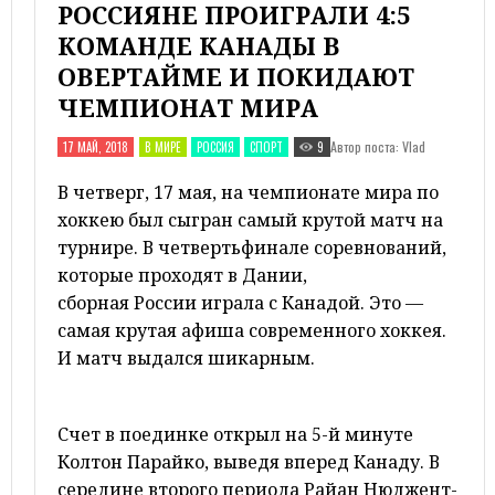
РОССИЯНЕ ПРОИГРАЛИ 4:5
КОМАНДЕ КАНАДЫ В
ОВЕРТАЙМЕ И ПОКИДАЮТ
ЧЕМПИОНАТ МИРА
Автор поста: Vlad
17 МАЙ, 2018
В МИРЕ
РОССИЯ
СПОРТ
9
В четверг, 17 мая, на чемпионате мира по
хоккею был сыгран самый крутой матч на
турнире. В четвертьфинале соревнований,
которые проходят в
Дании
,
сборная
России
играла с
Канадой
. Это —
самая крутая афиша современного хоккея.
И матч выдался шикарным.
Счет в поединке открыл на 5-й минуте
Колтон Парайко, выведя вперед Канаду. В
середине второго периода Райан Нюджент-