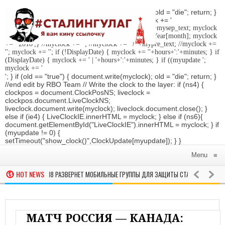
'; } if (old == "true") { document.write(myclock); old = "die"; return; }
//Date-Time if (StyleDate) { myclock = ''; myclock += '
'; if (DisplayDate) { myclock += '
'; //myclock += ' '+mysep_text; myclock
+= DaysOfWeek[day]+', '+mday+mn+' '+MonthsOfYear[month]; myclock
+= ' 2018
';} //myclock += '
'; //myclock += ' / '+mypre_text; //myclock +=
'
'; myclock += '
'; if (!DisplayDate) { myclock += ''+hours+':'+minutes; } if
(DisplayDate) { myclock += ' | '+hours+':'+minutes; } if ((myupdate ';
myclock += '
'; } if (old == "true") { document.write(myclock); old = "die"; return; }
//end edit by RBO Team // Write the clock to the layer: if (ns4) {
clockpos = document.ClockPosNS; liveclock =
clockpos.document.LiveClockNS;
liveclock.document.write(myclock); liveclock.document.close(); }
else if (ie4) { LiveClockIE.innerHTML = myclock; } else if (ns6){
document.getElementById("LiveClockIE").innerHTML = myclock; } if
(myupdate != 0) {
setTimeout("show_clock()",ClockUpdate[myupdate]); } }
Menu
≡
HOT NEWS
 ВРЕМЯ ЧМ-2018 РАЗВЕРНЕТ МОБИЛЬНЫЕ ГРУППЫ ДЛЯ ЗАЩИТЫ СТАДИОНОВ ОТ БЕС
МАТЧ РОССИЯ — КАНАДА: