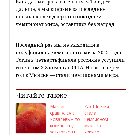
Канада выиграла со счетом 5:4 и идет
дальше, а мы впервые за последние
несколько лет досрочно покидаем
чемпионат мира, оставшись без наград.
Последний раз мы не выходили в
полуфинал на чемпионате мира 2013 года.
Тогда в четвертьфинале россияне уступили
со счетом 3:8 команде
США
. Но зато через
год в
Минске
— стали чемпионами мира.
Читайте также
Малкин
Как Швеция
сравнялся с
стала
Ковалевым по
чемпионом
количеству
мира по
хет-триков в
хоккею