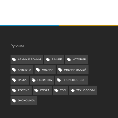
Рубрики
АРМИИ И ВОЙНЫ
В МИРЕ
ИСТОРИЯ
КУЛЬТУРА
МНЕНИЯ
МНЕНИЯ ЛЮДЕЙ
НАУКА
ПОЛИТИКА
ПРОИСШЕСТВИЯ
РОССИЯ
СПОРТ
ТОП
ТЕХНОЛОГИИ
ЭКОНОМИКА