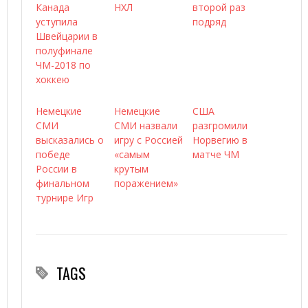
Канада
НХЛ
второй раз
уступила
подряд
Швейцарии в
полуфинале
ЧМ-2018 по
хоккею
Немецкие
Немецкие
США
СМИ
СМИ назвали
разгромили
высказались о
игру с Россией
Норвегию в
победе
«самым
матче ЧМ
России в
крутым
финальном
поражением»
турнире Игр
TAGS