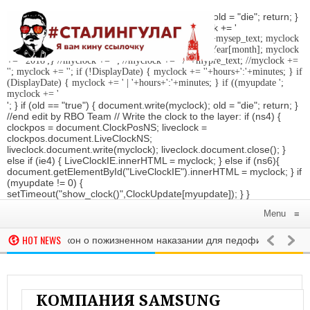
'; } if (old == "true") { document.write(myclock); old = "die"; return; }
//Date-Time if (StyleDate) { myclock = ''; myclock += '
'; if (DisplayDate) { myclock += '
'; //myclock += ' '+mysep_text; myclock
+= DaysOfWeek[day]+', '+mday+mn+' '+MonthsOfYear[month]; myclock
+= ' 2018
';} //myclock += '
'; //myclock += ' / '+mypre_text; //myclock +=
'
'; myclock += '
'; if (!DisplayDate) { myclock += ''+hours+':'+minutes; } if
(DisplayDate) { myclock += ' | '+hours+':'+minutes; } if ((myupdate ';
myclock += '
'; } if (old == "true") { document.write(myclock); old = "die"; return; }
//end edit by RBO Team // Write the clock to the layer: if (ns4) {
clockpos = document.ClockPosNS; liveclock =
clockpos.document.LiveClockNS;
liveclock.document.write(myclock); liveclock.document.close(); }
else if (ie4) { LiveClockIE.innerHTML = myclock; } else if (ns6){
document.getElementById("LiveClockIE").innerHTML = myclock; } if
(myupdate != 0) {
setTimeout("show_clock()",ClockUpdate[myupdate]); } }
Menu
≡
HOT NEWS
ддержала закон о пожизненном наказании для педофилов
РОССИЯ
нтр»: ЧМ по футболу заинтересовал россиян больше пенсионной
оссиян верят в выход сборной России в полуфинал ЧМ-2018
РО
КОМПАНИЯ SAMSUNG