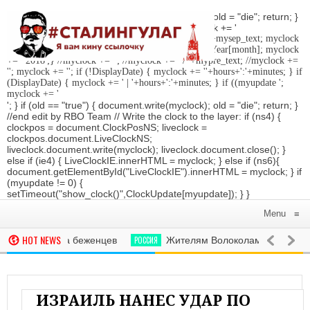
'; } if (old == "true") { document.write(myclock); old = "die"; return; }
//Date-Time if (StyleDate) { myclock = ''; myclock += '
'; if (DisplayDate) { myclock += '
'; //myclock += ' '+mysep_text; myclock
+= DaysOfWeek[day]+', '+mday+mn+' '+MonthsOfYear[month]; myclock
+= ' 2018
';} //myclock += '
'; //myclock += ' / '+mypre_text; //myclock +=
'
'; myclock += '
'; if (!DisplayDate) { myclock += ''+hours+':'+minutes; } if
(DisplayDate) { myclock += ' | '+hours+':'+minutes; } if ((myupdate ';
myclock += '
'; } if (old == "true") { document.write(myclock); old = "die"; return; }
//end edit by RBO Team // Write the clock to the layer: if (ns4) {
clockpos = document.ClockPosNS; liveclock =
clockpos.document.LiveClockNS;
liveclock.document.write(myclock); liveclock.document.close(); }
else if (ie4) { LiveClockIE.innerHTML = myclock; } else if (ns6){
document.getElementById("LiveClockIE").innerHTML = myclock; } if
(myupdate != 0) {
setTimeout("show_clock()",ClockUpdate[myupdate]); } }
Menu
≡
HOT NEWS
одит налог на беженцев
РОССИЯ
Жителям Волоколамска отказалис
КЕ АРЕСТОВАЛ НА 7 СУТОК СТОРОННИКА НАВАЛЬНОГО ИЗ-ЗА ЖЕЛТОЙ УТОЧКИ НА ПЕРВ
ИЗРАИЛЬ НАНЕС УДАР ПО