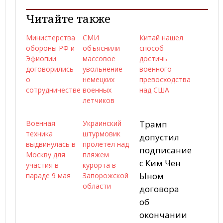
Читайте также
Министерства
СМИ
Китай нашел
обороны РФ и
объяснили
способ
Эфиопии
массовое
достичь
договорились
увольнение
военного
о
немецких
превосходства
сотрудничестве
военных
над США
летчиков
Военная
Украинский
Трамп
техника
штурмовик
допустил
выдвинулась в
пролетел над
подписание
Москву для
пляжем
с Ким Чен
участия в
курорта в
Ыном
параде 9 мая
Запорожской
области
договора
об
окончании