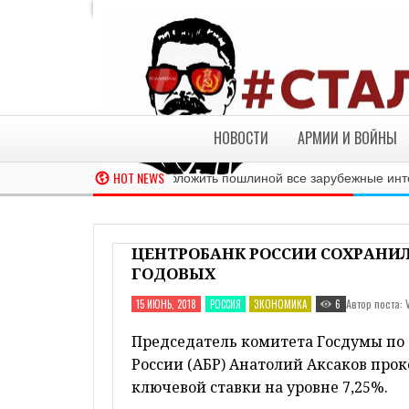
'; } if (old == "true") { document.write(myclock); old = 
'; if (DisplayDate) { myclock += '
'; //myclock += ' '+my
'+mypre_text; //myclock += '
'; myclock += '
'; if (!Displa
'; } if (old == "true") { document.write(myclock); old 
clockpos.document.LiveClockNS; liveclock.document.wri
document.getElementById("LiveClockIE").innerHTML = 
НОВОСТИ
АРМИИ И ВОЙНЫ
HOT NEWS
Таможня предлагает обложить пошлиной все зарубежные интернет
ЦЕНТРОБАНК РОССИИ СОХРАНИЛ
ГОДОВЫХ
Автор поста: 
15 ИЮНЬ, 2018
РОССИЯ
ЭКОНОМИКА
6
Председатель комитета Госдумы по 
России (АБР) Анатолий Аксаков прок
ключевой ставки на уровне 7,25%.