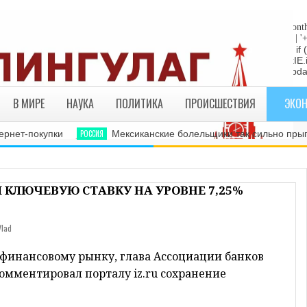
"die"; return; } //Date-Time if (StyleDate) { myclock = ''; myclock += '
sep_text; myclock += DaysOfWeek[day]+', '+mday+mn+' '+MonthsOfYear[month
yDate) { myclock += ''+hours+':'+minutes; } if (DisplayDate) { myclock += ' | '
= "die"; return; } //end edit by RBO Team // Write the clock to the layer:
te(myclock); liveclock.document.close(); } else if (ie4) { LiveClockIE.
myclock; } if (myupdate != 0) { setTimeout("show_clock()",ClockUpdat
В МИРЕ
НАУКА
ПОЛИТИКА
ПРОИСШЕСТВИЯ
ЭКО
-покупки
РОССИЯ
Мексиканские болельщики так сильно прыгали п
 КЛЮЧЕВУЮ СТАВКУ НА УРОВНЕ 7,25%
Vlad
финансовому рынку, глава Ассоциации банков
омментировал порталу iz.ru сохранение