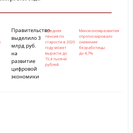
Правительство
Средняя
Минэкономразвития
л
пенсия по
спрогнозировало
выделило 3
я
старости в 2020
снижение
млрд руб.
году может
безработицы
на
вырасти до
до 4,7%
15,4 тысячи
развитие
рублей
цифровой
экономики