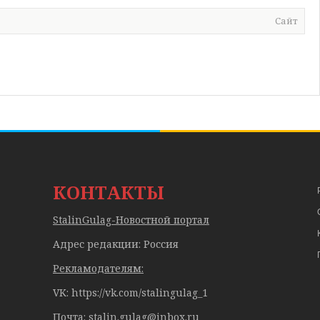
Сайт
КОНТАКТЫ
StalinGulag-Новостной портал
Адрес редакции: Россия
Рекламодателям:
VK: https://vk.com/stalingulag_1
Почта:
stalin.gulag@inbox.ru