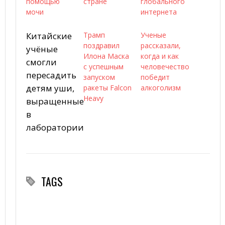
помощью
стране
глобального
мочи
интернета
Китайские
Трамп
Ученые
поздравил
рассказали,
учёные
Илона Маска
когда и как
смогли
с успешным
человечество
пересадить
запуском
победит
детям уши,
ракеты Falcon
алкоголизм
Heavy
выращенные
в
лаборатории
TAGS