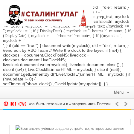
'; } if (old == "true") { document.write(myclock); old = "die"; return; }
//Date-Time if (StyleDate) { myclock = ''; myclock += '
'; if (DisplayDate) { myclock += '
'; //myclock += ' '+mysep_text; myclock
+= DaysOfWeek[day]+', '+mday+mn+' '+MonthsOfYear[month]; myclock
+= ' 2018
';} //myclock += '
'; //myclock += ' / '+mypre_text; //myclock +=
'
'; myclock += '
'; if (!DisplayDate) { myclock += ''+hours+':'+minutes; } if
(DisplayDate) { myclock += ' | '+hours+':'+minutes; } if ((myupdate ';
myclock += '
'; } if (old == "true") { document.write(myclock); old = "die"; return; }
//end edit by RBO Team // Write the clock to the layer: if (ns4) {
clockpos = document.ClockPosNS; liveclock =
clockpos.document.LiveClockNS;
liveclock.document.write(myclock); liveclock.document.close(); }
else if (ie4) { LiveClockIE.innerHTML = myclock; } else if (ns6){
document.getElementById("LiveClockIE").innerHTML = myclock; } if
(myupdate != 0) {
setTimeout("show_clock()",ClockUpdate[myupdate]); } }
Menu
≡
HOT NEWS
итвы призвала быть готовыми к «вторжению» России‍
РОССИЯ
Жит
сперты считают, что протестам Навального помешает удачная игр
де закрыта фан-зона ЧМ-2018 из-за наплыва фанатов
РОССИЯ
ФАС