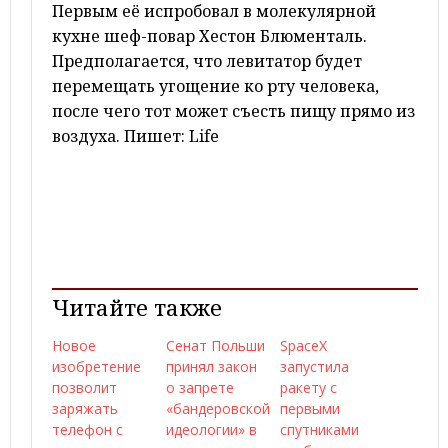
Первым её испробовал в молекулярной
кухне шеф-повар Хестон Блюменталь.
Предполагается, что левитатор будет
перемещать угощение ко рту человека,
после чего тот может съесть пищу прямо из
воздуха. Пишет: Life
Читайте также
Новое
Сенат Польши
SpaceX
изобретение
принял закон
запустила
позволит
о запрете
ракету с
заряжать
«бандеровской
первыми
телефон с
идеологии» в
спутниками