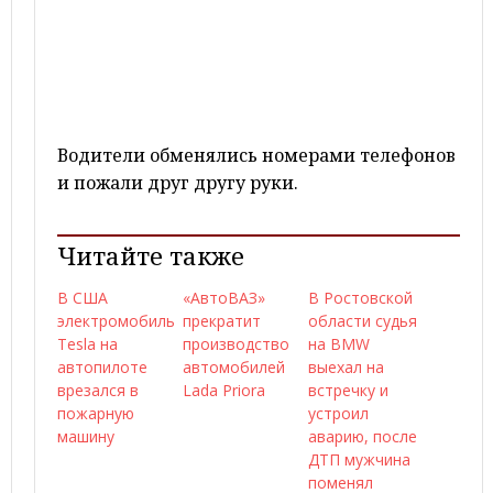
Водители обменялись номерами телефонов
и пожали друг другу руки.
Читайте также
В США
«АвтоВАЗ»
В Ростовской
электромобиль
прекратит
области судья
Tesla на
производство
на BMW
автопилоте
автомобилей
выехал на
врезался в
Lada Priora
встречку и
пожарную
устроил
машину
аварию, после
ДТП мужчина
поменял