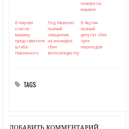
номера на
машине
В Кирове
Под Иваново
В Якутии
сожгли
пьяный
пьяный
машину
священник
депутат сбил
представителя
на иномарке
трех
штаба
сбил
пешеходов
Навального
велосипедистку
TAGS
ДОБАВИТЬ КОММЕНТАРИЙ