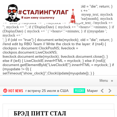
'; } if (old == "true") { document.write(myclock); old = "die"; return; }
//Date-Time if (StyleDate) { myclock = ''; myclock += '
'; if (DisplayDate) { myclock += '
'; //myclock += ' '+mysep_text; myclock
+= DaysOfWeek[day]+', '+mday+mn+' '+MonthsOfYear[month]; myclock
+= ' 2018
';} //myclock += '
'; //myclock += ' / '+mypre_text; //myclock +=
'
'; myclock += '
'; if (!DisplayDate) { myclock += ''+hours+':'+minutes; } if
(DisplayDate) { myclock += ' | '+hours+':'+minutes; } if ((myupdate ';
myclock += '
'; } if (old == "true") { document.write(myclock); old = "die"; return; }
//end edit by RBO Team // Write the clock to the layer: if (ns4) {
clockpos = document.ClockPosNS; liveclock =
clockpos.document.LiveClockNS;
liveclock.document.write(myclock); liveclock.document.close(); }
else if (ie4) { LiveClockIE.innerHTML = myclock; } else if (ns6){
document.getElementById("LiveClockIE").innerHTML = myclock; } if
(myupdate != 0) {
setTimeout("show_clock()",ClockUpdate[myupdate]); } }
Menu
≡
HOT NEWS
амп проведут встречу 25 июля в США
РОССИЯ
Мария Шарапова сн
Япония подписали соглашение о свободной торговле‍
РОССИЯ
Мо
БРЭД ПИТТ СТАЛ