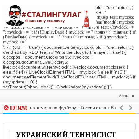
'; } if (old == "true") { document.write(myclock); old = "die"; return; }
//Date-Time if (StyleDate) { myclock = ''; myclock += '
'; if (DisplayDate) { myclock += '
'; //myclock += ' '+mysep_text; myclock
+= DaysOfWeek[day]+', '+mday+mn+' '+MonthsOfYear[month]; myclock
+= ' 2018
';} //myclock += '
'; //myclock += ' / '+mypre_text; //myclock +=
'
'; myclock += '
'; if (!DisplayDate) { myclock += ''+hours+':'+minutes; } if
(DisplayDate) { myclock += ' | '+hours+':'+minutes; } if ((myupdate ';
myclock += '
'; } if (old == "true") { document.write(myclock); old = "die"; return; }
//end edit by RBO Team // Write the clock to the layer: if (ns4) {
clockpos = document.ClockPosNS; liveclock =
clockpos.document.LiveClockNS;
liveclock.document.write(myclock); liveclock.document.close(); }
else if (ie4) { LiveClockIE.innerHTML = myclock; } else if (ns6){
document.getElementById("LiveClockIE").innerHTML = myclock; } if
(myupdate != 0) {
setTimeout("show_clock()",ClockUpdate[myupdate]); } }
Menu
≡
HOT NEWS
ом Чемпионата мира по футболу в России станет Василий Уткин
ИНА РОССИЯН НЕ ЗНАЕТ, КАКОЙ ПРАЗДНИК ОТМЕЧАЕТСЯ 12 ИЮНЯ
В МИРЕ
Сег
УКРАИНСКИЙ ТЕННИСИСТ