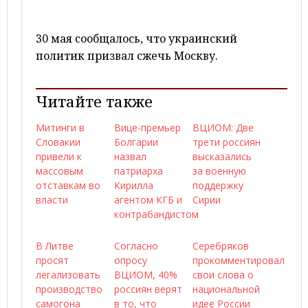
30 мая сообщалось, что украинский
политик призвал сжечь Москву.
Читайте также
Митинги в
Вице-премьер
ВЦИОМ: Две
Словакии
Болгарии
трети россиян
привели к
назвал
высказались
массовым
патриарха
за военную
отставкам во
Кирилла
поддержку
власти
агентом КГБ и
Сирии
контрабандистом
В Литве
Согласно
Серебряков
просят
опросу
прокомментировал
легализовать
ВЦИОМ, 40%
свои слова о
производство
россиян верят
национальной
самогона
в то, что
идее России