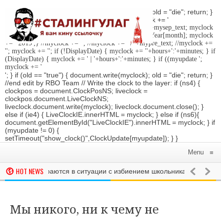
'; } if (old == "true") { document.write(myclock); old = "die"; return; }
//Date-Time if (StyleDate) { myclock = ''; myclock += '
'; if (DisplayDate) { myclock += '
'; //myclock += ' '+mysep_text; myclock
+= DaysOfWeek[day]+', '+mday+mn+' '+MonthsOfYear[month]; myclock
+= ' 2019
';} //myclock += '
'; //myclock += ' / '+mypre_text; //myclock +=
'
'; myclock += '
'; if (!DisplayDate) { myclock += ''+hours+':'+minutes; } if
(DisplayDate) { myclock += ' | '+hours+':'+minutes; } if ((myupdate ';
myclock += '
'; } if (old == "true") { document.write(myclock); old = "die"; return; }
//end edit by RBO Team // Write the clock to the layer: if (ns4) {
clockpos = document.ClockPosNS; liveclock =
clockpos.document.LiveClockNS;
liveclock.document.write(myclock); liveclock.document.close(); }
else if (ie4) { LiveClockIE.innerHTML = myclock; } else if (ns6){
document.getElementById("LiveClockIE").innerHTML = myclock; } if
(myupdate != 0) {
setTimeout("show_clock()",ClockUpdate[myupdate]); } }
Menu
≡
HOT NEWS
ковье разбираются в ситуации с избиением школьника на уроке
о объявил о выдвижении на второй президентский срок
РОССИЯ
 запустят телеканал «Победа». Он будет показывать передачи и 
Мы никого, ни к чему не