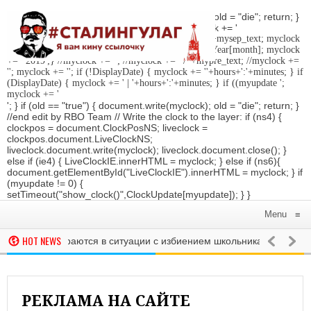
'; } if (old == "true") { document.write(myclock); old = "die"; return; }
//Date-Time if (StyleDate) { myclock = ''; myclock += '
'; if (DisplayDate) { myclock += '
'; //myclock += ' '+mysep_text; myclock
+= DaysOfWeek[day]+', '+mday+mn+' '+MonthsOfYear[month]; myclock
+= ' 2019
';} //myclock += '
'; //myclock += ' / '+mypre_text; //myclock +=
'
'; myclock += '
'; if (!DisplayDate) { myclock += ''+hours+':'+minutes; } if
(DisplayDate) { myclock += ' | '+hours+':'+minutes; } if ((myupdate ';
myclock += '
'; } if (old == "true") { document.write(myclock); old = "die"; return; }
//end edit by RBO Team // Write the clock to the layer: if (ns4) {
clockpos = document.ClockPosNS; liveclock =
clockpos.document.LiveClockNS;
liveclock.document.write(myclock); liveclock.document.close(); }
else if (ie4) { LiveClockIE.innerHTML = myclock; } else if (ns6){
document.getElementById("LiveClockIE").innerHTML = myclock; } if
(myupdate != 0) {
setTimeout("show_clock()",ClockUpdate[myupdate]); } }
Menu
≡
HOT NEWS
ковье разбираются в ситуации с избиением школьника на уроке
ко объявил о выдвижении на второй президентский срок
РОССИЯ
 запустят телеканал «Победа». Он будет показывать передачи и 
РЕКЛАМА НА САЙТЕ