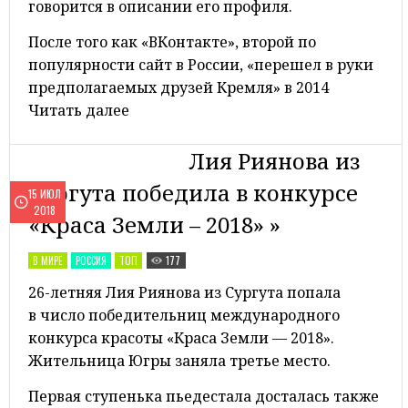
говорится в описании его профиля.
После того как «ВКонтакте», второй по
популярности сайт в России, «перешел в руки
предполагаемых друзей Кремля» в 2014
Читать далее
Лия Риянова из
Сургута победила в конкурсе
15 ИЮЛ
2018
«Краса Земли – 2018» »
В МИРЕ
РОССИЯ
ТОП
177
26-летняя Лия Риянова из Сургута попала
в число победительниц международного
конкурса красоты «Краса Земли — 2018».
Жительница Югры заняла третье место.
Первая ступенька пьедестала досталась также