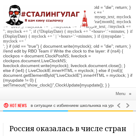
'; } if (old == "true") { document.write(myclock); old = "die"; return; }
//Date-Time if (StyleDate) { myclock = ''; myclock += '
'; if (DisplayDate) { myclock += '
'; //myclock += ' '+mysep_text; myclock
+= DaysOfWeek[day]+', '+mday+mn+' '+MonthsOfYear[month]; myclock
+= ' 2019
';} //myclock += '
'; //myclock += ' / '+mypre_text; //myclock +=
'
'; myclock += '
'; if (!DisplayDate) { myclock += ''+hours+':'+minutes; } if
(DisplayDate) { myclock += ' | '+hours+':'+minutes; } if ((myupdate ';
myclock += '
'; } if (old == "true") { document.write(myclock); old = "die"; return; }
//end edit by RBO Team // Write the clock to the layer: if (ns4) {
clockpos = document.ClockPosNS; liveclock =
clockpos.document.LiveClockNS;
liveclock.document.write(myclock); liveclock.document.close(); }
else if (ie4) { LiveClockIE.innerHTML = myclock; } else if (ns6){
document.getElementById("LiveClockIE").innerHTML = myclock; } if
(myupdate != 0) {
setTimeout("show_clock()",ClockUpdate[myupdate]); } }
Menu
≡
HOT NEWS
збираются в ситуации с избиением школьника на уроке
РОССИЯ
О
л о выдвижении на второй президентский срок
РОССИЯ
СМИ узна
т телеканал «Победа». Он будет показывать передачи и фильмы о 
Россия оказалась в числе стран