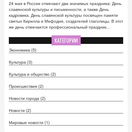
24 мая в России отмечают два значимых праздника: День
славянской культуры и письменности, а также День
кадровика. День славянской культуры посвящен памяти
святых Кирилла и Мефодия, создателей глаголицы. В этот
же день отмечается профессиональный праздник
работников кадровых служб, связанный с указом 1835
года, который положил начало трудовым отношениям в
КАТЕГОРИИ
России.
Экономика
(5)
Культура
(3)
Культура и общество
(2)
Происшествия
(2)
Новости города
(2)
Новости
(2)
Мировые новости
(1)