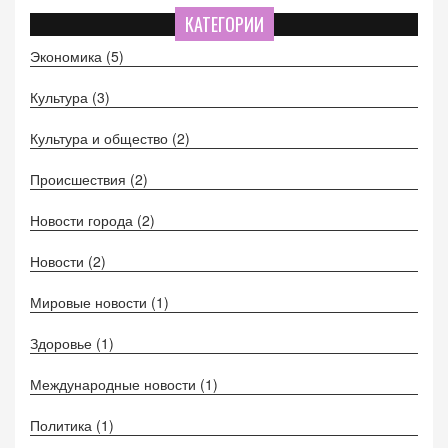
года, который положил начало трудовым отношениям в
КАТЕГОРИИ
России.
Экономика
(5)
Культура
(3)
Культура и общество
(2)
Происшествия
(2)
Новости города
(2)
Новости
(2)
Мировые новости
(1)
Здоровье
(1)
Международные новости
(1)
Политика
(1)