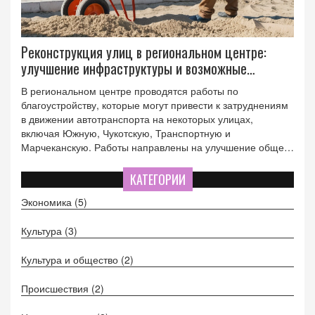
Реконструкция улиц в региональном центре:
улучшение инфраструктуры и возможные
затруднения
В региональном центре проводятся работы по
благоустройству, которые могут привести к затруднениям
в движении автотранспорта на некоторых улицах,
включая Южную, Чукотскую, Транспортную и
Марчеканскую. Работы направлены на улучшение общей
инфраструктуры и эстетического вида города. Конкретные
даты начала и окончания работ не указаны.
КАТЕГОРИИ
Экономика
(5)
Культура
(3)
Культура и общество
(2)
Происшествия
(2)