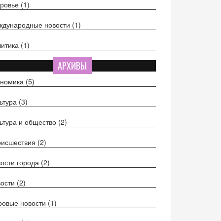
оровье
(1)
ждународные новости
(1)
литика
(1)
АРХИВЫ
ономика
(5)
ьтура
(3)
ьтура и общество
(2)
оисшествия
(2)
ости города
(2)
вости
(2)
ровые новости
(1)