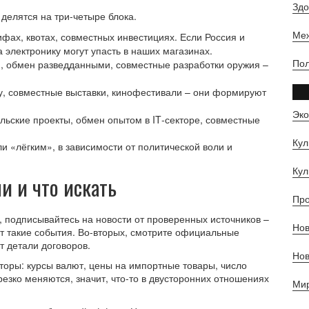
Зд
 делятся на три‑четыре блока.
Ме
ифах, квотах, совместных инвестициях. Если Россия и
 электронику могут упасть в наших магазинах.
По
 обмен разведданными, совместные разработки оружия –
, совместные выставки, кинофестивали – они формируют
Эк
ьские проекты, обмен опытом в IT‑секторе, совместные
Кул
 «лёгким», в зависимости от политической воли и
Кул
и и что искать
Пр
х, подписывайтесь на новости от проверенных источников –
Нов
т такие события. Во-вторых, смотрите официальные
т детали договоров.
Но
торы: курсы валют, цены на импортные товары, число
резко меняются, значит, что‑то в двусторонних отношениях
Ми